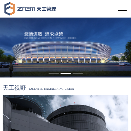
首页
天工视野
企业概况
天工文化
企业资质
企业宗旨
天工资讯
服务范围
服务理念
行业新闻
天工案例
1
2
3
服务区域
社会责任
天工新闻
工程设计
学术研究
天工视野
/TALENTED ENGINEERING VISION
合作伙伴
廉政教育
技术规范
造价咨询
学术交流
人力资源
发展历程
项目管理
学术论文
人才理念
联系我们
企业荣誉
工程监理
专利课题
员工培训