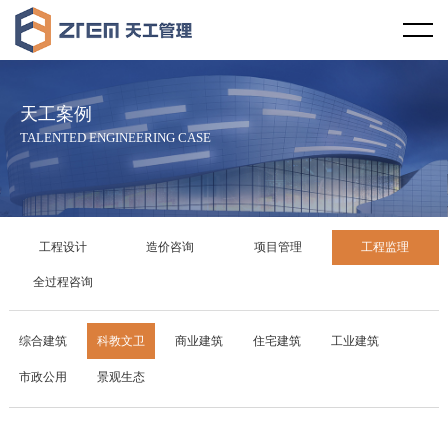
首页
天工视野
天工案例
企业概况
天工文化
TALENTED ENGINEERING CASE
企业资质
企业宗旨
天工资讯
服务范围
服务理念
行业新闻
天工案例
工程设计
造价咨询
项目管理
工程监理
服务区域
社会责任
天工新闻
工程设计
全过程咨询
合作伙伴
廉政教育
技术规范
造价咨询
综合建筑
科教文卫
商业建筑
住宅建筑
工业建筑
市政公用
景观生态
发展历程
项目管理
企业荣誉
工程监理