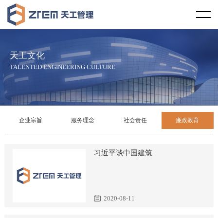
首页
天工视野
天工文化
企业概况
天工文化
TALENTED ENGINEERING CULTURE
企业资质
企业宗旨
服务范围
服务理念
企业宗旨
服务理念
社会责任
廉政教育
服务区域
社会责任
习近平谈中国建筑
合作伙伴
廉政教育
天工资讯
发展历程
2020-08-11
行业新闻
天工案例
企业荣誉