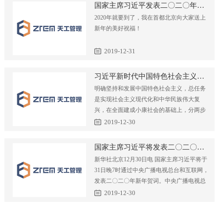
国家主席习近平发表二〇二〇年新年贺词
天工新闻
工程设计
学术研究
2020年就要到了，我在首都北京向大家送上
新年的美好祝福！
技术规范
造价咨询
学术交流
人力资源
2019-12-31
项目管理
学术论文
人才理念
联系我们
习近平新时代中国特色社会主义思想
明确坚持和发展中国特色社会主义，总任务
工程监理
专利课题
员工培训
是实现社会主义现代化和中华民族伟大复
兴，在全面建成小康社会的基础上，分两步
全过程咨询
专业技术委员会
社会招聘
走在本世纪中叶建成富强民主文明和和谐美
2019-12-30
丽的社会主义现代化强国
校园招聘
国家主席习近平将发表二〇二〇年新年贺词
新华社北京12月30日电 国家主席习近平将于
31日晚7时通过中央广播电视总台和互联网，
发表二〇二〇年新年贺词。中央广播电视总
台所属中央电视台综合频道、新闻频道、中
2019-12-30
文国际频道，中国国际电视台各外语频道，
中央人民广播电台，中国国际广播电台，以