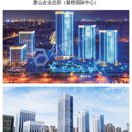
萧山企业总部（紫橙国际中心）
全过程咨询
学术研究
学术交流
人力资源
学术论文
人才理念
联系我们
专利课题
员工培训
专业技术委员会
社会招聘
校园招聘