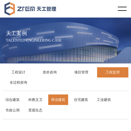
首页
天工视野
天工案例
企业概况
天工文化
TALENTED ENGINEERING CASE
企业资质
企业宗旨
天工资讯
服务范围
服务理念
行业新闻
天工案例
工程设计
造价咨询
项目管理
工程监理
服务区域
社会责任
天工新闻
工程设计
全过程咨询
合作伙伴
廉政教育
技术规范
造价咨询
综合建筑
科教文卫
商业建筑
住宅建筑
工业建筑
市政公用
景观生态
发展历程
项目管理
企业荣誉
工程监理